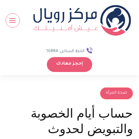
الخط الساخن:
16884
إحجز معادك
صحة المرأة
حساب أيام الخصوبة
والتبويض لحدوث