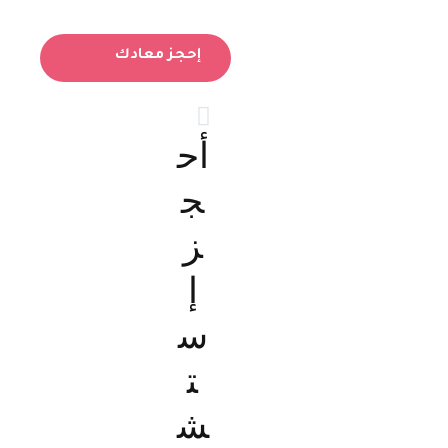
إحجز معادك
أح
ج
ز
إ
س
ت
ش