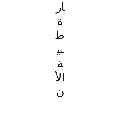
ار
ة
ط
بي
ة
الأ
ن