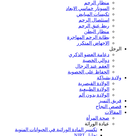
منظار الرحم
السونار خماسي الابعاد
تكيسات المبايض
استئصال الرحم
ربط عنق الرحم
منظار البطن
بطانة الرحم المهاجرة
الاجهاض المتكرر
الرجل
دعامة العضو الذكري
دوالي الخصية
العقم عند الرجال
الحفاظ على الخصوبة
ولادة بشياكة
الولادة القيصرية
الولادة الطبيعية
الولادة بدون ألم
فريق التميز
قصص النجاح
المقالات
صحة المرأة
عيادة الوراثة
تكسير المادة الوراثية في الحيوانات المنوية
تحليل NIPT