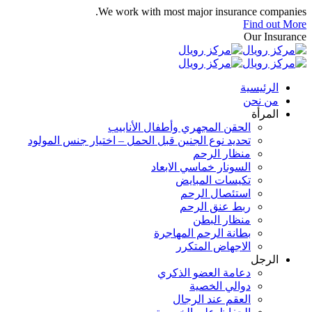
We work with most major insurance companies.
Find out More
Our Insurance
الرئيسية
من نحن
المرأة
الحقن المجهري وأطفال الأنابيب
تحديد نوع الجنين قبل الحمل – اختيار جنس المولود
منظار الرحم
السونار خماسي الابعاد
تكيسات المبايض
استئصال الرحم
ربط عنق الرحم
منظار البطن
بطانة الرحم المهاجرة
الاجهاض المتكرر
الرجل
دعامة العضو الذكري
دوالي الخصية
العقم عند الرجال