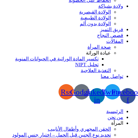
الحفاظ على الخصوبة
ولادة بشياكة
الولادة القيصرية
الولادة الطبيعية
الولادة بدون ألم
فريق التميز
قصص النجاح
المقالات
صحة المرأة
عيادة الوراثة
تكسير المادة الوراثية في الحيوانات المنوية
تحليل NIPT
التغذية العلاجية
تواصل معنا
Rss
Google
Linkedin-
Twitter
Faceboo
in
f
الرئيسية
من نحن
المرأة
الحقن المجهري وأطفال الأنابيب
تحديد نوع الجنين قبل الحمل – اختيار جنس المولود