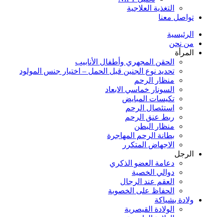
التغذية العلاجية
تواصل معنا
الرئيسية
من نحن
المرأة
الحقن المجهري وأطفال الأنابيب
تحديد نوع الجنين قبل الحمل – اختيار جنس المولود
منظار الرحم
السونار خماسي الابعاد
تكيسات المبايض
استئصال الرحم
ربط عنق الرحم
منظار البطن
بطانة الرحم المهاجرة
الاجهاض المتكرر
الرجل
دعامة العضو الذكري
دوالي الخصية
العقم عند الرجال
الحفاظ على الخصوبة
ولادة بشياكة
الولادة القيصرية