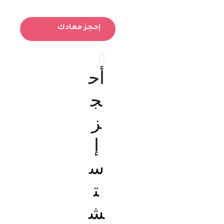
إحجز معادك
أح
ج
ز
إ
س
ت
ش