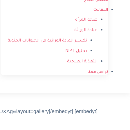
قصص النجاح
المقالات
صحة المرأة
عيادة الوراثة
تكسير المادة الوراثية في الحيوانات المنوية
تحليل NIPT
التغذية العلاجية
تواصل معنا
[embedyt] https://www.youtube.com/embed?listType=playlist&list=UUfRreE1vC-In4gfO3R_UXAg&layout=gallery[/embedyt]