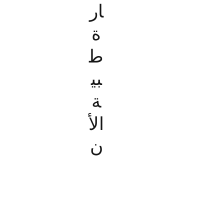
ار
ة
ط
بي
ة
الأ
ن