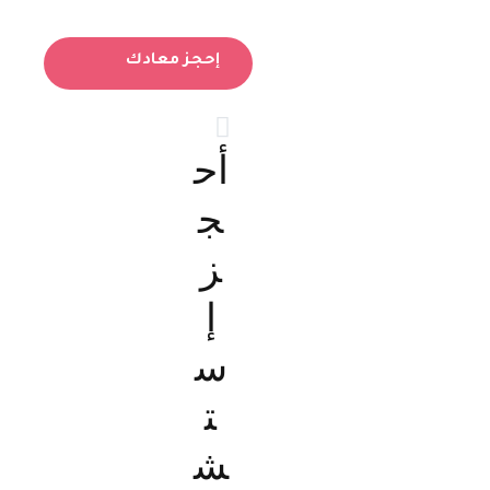
إحجز معادك
أح
ج
ز
إ
س
ت
ش