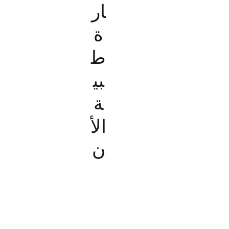
ار
ة
ط
بي
ة
الأ
ن