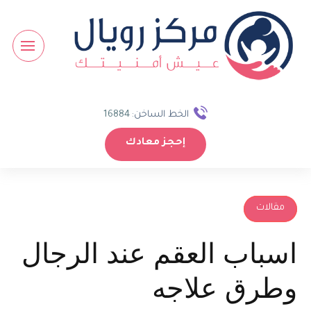
الخط الساخن:
16884
إحجز معادك
مقالات
اسباب العقم عند الرجال
وطرق علاجه